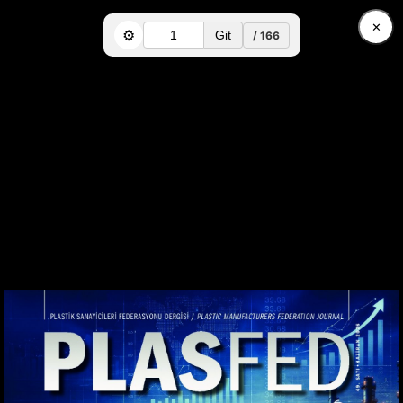
✕
🔔
Bildirimleri Aç
⚙️
Git
/ 166
Türk plastik sanayisinin
vizyonu, PLASFED
DERGİ'DE şekilleniyor...
Sektörümüzün sürdürülebilir büyümesini, yeşil
ve dijital dönüşüm hamlelerini, teknolojik
inovasyonlarını ve küresel rekabet gücünü
yansıtan yayınımızla; plastik sanayimizin
vizyonunu ve güçlü sesini kamuoyu ile
paylaşıyoruz.